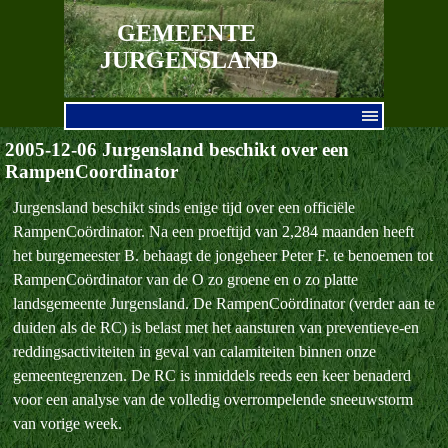
Ga naar de inhoud
GEMEENTE 
JURGENSLAND
Menu overslaan
2005-12-06 Jurgensland beschikt over een
RampenCoordinator
Jurgensland beschikt sinds enige tijd over een officiële
RampenCoördinator. Na een proeftijd van 2,284 maanden heeft
het burgemeester B. behaagt de jongeheer Peter F. te benoemen tot
RampenCoördinator van de O zo groene en o zo platte
landsgemeente Jurgensland. De RampenCoördinator (verder aan te
duiden als de RC) is belast met het aansturen van preventieve-en
reddingsactiviteiten in geval van calamiteiten binnen onze
gemeentegrenzen. De RC is inmiddels reeds een keer benaderd
voor een analyse van de volledig overrompelende sneeuwstorm
van vorige week.