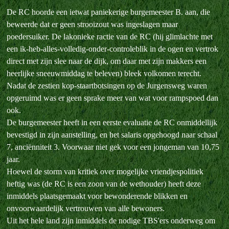
De RC hoorde een ietwat paniekerige burgemeester B. aan, die
beweerde dat er geen strooizout was ingeslagen maar
poedersuiker. De lakonieke ractie van de RC (hij glimlachte met
een ik-heb-alles-volledig-onder-controleblik in de ogen en vertrok
direct met zijn slee naar de dijk, om daar met zijn makkers een
heerlijke sneeuwmiddag te beleven) bleek volkomen terecht.
Nadat de zestien kop-staartbotsingen op de Jurgensweg waren
opgeruimd was er geen sprake meer van wat voor rampspoed dan
ook.
De burgemeester heeft in een eerste evaluatie de RC onmiddellijk
bevestigd in zijn aanstelling, en het salaris opgehoogd naar schaal
7, anciënniteit 3. Voorwaar niet gek voor een jongeman van 10,75
jaar.
Hoewel de storm van kritiek over mogelijke vriendjespolitiek
heftig was (de RC is een zoon van de wethouder) heeft deze
inmiddels plaatsgemaakt voor bewonderende blikken en
onvoorwaardelijk vertrouwen van alle bewoners.
Uit het hele land zijn inmiddels de nodige TBS'ers onderweg om