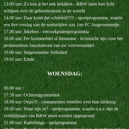
13.00 uur: Zo kun je het ook bekijken - B&W laten hun licht
schijnen over de gebeurtenissen in de wereld
14.00 uur: Daar komt dat schòòòòt!!!!! - sportprogramma, waarin
een live verslag van de wedstrijden van 1ste FC Jurgensmuurtje
17.00 uur: Jukebox - verzoekplatenprogramma
18.00 uur: Per brommobiel of limousine - technische tips voor het
probleemloos functioneren van uw vervoermiddel
19.00 uur: Jurgenslandse Volkslied
19.01 uur: Einde
WOENSDAG:
00.00 uur /
17.59 uur: Ochtendgymnastiek
18.00 uur: Oeps!!! - consumenten vertellen over hun miskoop
19.00 uur: Waar zijn ze? - spelprogramma, waarin n.a.v. tips de
verblijfplaats van B&W moet worden opgespoord
21.00 uur: Radiobingo - spelprogramma