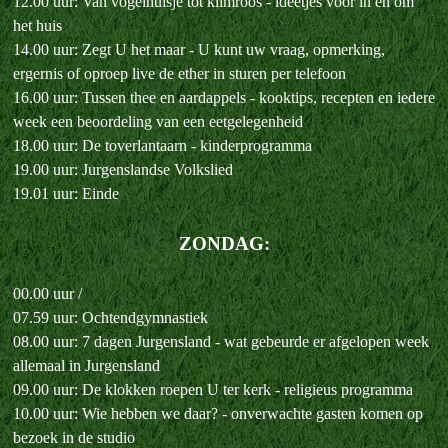
12.00 uur: Van vogelhuisje tot klimroos - ideetjes voor in en om
het huis
14.00 uur: Zegt U het maar - U kunt uw vraag, opmerking,
ergernis of oproep live de ether in sturen per telefoon
16.00 uur: Tussen thee en aardappels - kooktips, recepten en iedere
week een beoordeling van een eetgelegenheid
18.00 uur: De toverlantaarn - kinderprogramma
19.00 uur: Jurgenslandse Volkslied
19.01 uur: Einde
ZONDAG:
00.00 uur /
07.59 uur: Ochtendgymnastiek
08.00 uur: 7 dagen Jurgensland - wat gebeurde er afgelopen week
allemaal in Jurgensland
09.00 uur: De klokken roepen U ter kerk - religieus programma
10.00 uur: Wie hebben we daar? - onverwachte gasten komen op
bezoek in de studio