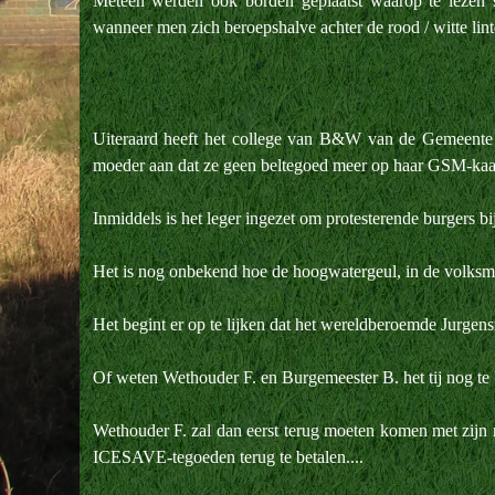
Meteen werden ook borden geplaatst waarop te lez
wanneer men zich beroepshalve achter de rood / witte lint
Uiteraard heeft het college van B&W van de Gemeente 
moeder aan dat ze geen beltegoed meer op haar GSM-kaart
Inmiddels is het leger ingezet om protesterende burgers b
Het is nog onbekend hoe de hoogwatergeul, in de volksmon
Het begint er op te lijken dat het wereldberoemde Jurgens
Of weten Wethouder F. en Burgemeester B. het tij nog te ker
Wethouder F. zal dan eerst terug moeten komen met zijn 
ICESAVE-tegoeden terug te betalen....