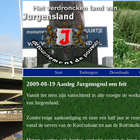
Ga naar de inhoud
Start
Ereburgers
Downloads
2009-08-19 Aanleg Jurgensgeul een feit
Vanuit het niets zijn vanochtend in alle vroegte de we
van Jurgensland.
Zonder enige aankondiging en ruim een half jaar te vroe
vanaf de oevers van de Kooi'nsloate tot aan de Rott'nkolk