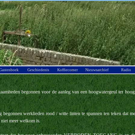
Menu overslaan
Gastenboek
Geschiedenis
Koffiecorner
Nieuwsarchief
Radio
rkzaamheden begonnen voor de aanleg van een hoogwatergeul ter hoog
g begonnen werklieden rood / witte linten te spannen ten teken dat m
 niet meer welkom is.