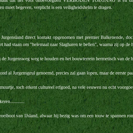
en staat dat het voor onbevoegden VERBODEN TOEGANG is en da
en moet begeven, verplicht is een veiligheidshelm te dragen.
Jurgensland direct kontakt opgenomen met premier Balkenende, doch
 had staan om "helemaal naar Slagharen te bellen", waarna zij op de h
ij de Jurgensweg weg te houden en het bouwterrein hermetisch van de bu
d al Jurgensgeul genoemd, precies zal gaan lopen, maar de eerste paalt
muurtje, toch erkent cultureel erfgoed, na vele eeuwen nu echt voorgoe
en............
roeiboot van IJsland, alwaar hij bezig was om een touw te spannen ro