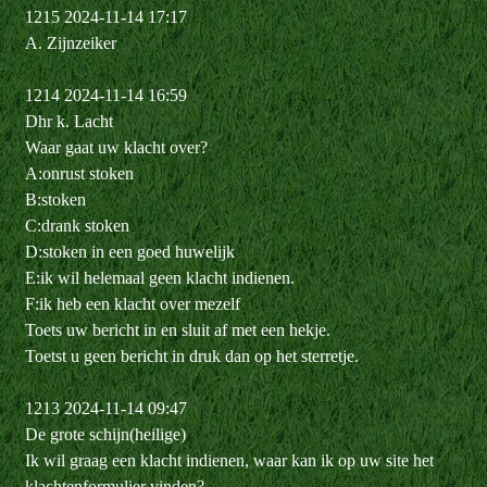
1215 2024-11-14 17:17
A. Zijnzeiker
1214 2024-11-14 16:59
Dhr k. Lacht
Waar gaat uw klacht over?
A:onrust stoken
B:stoken
C:drank stoken
D:stoken in een goed huwelijk
E:ik wil helemaal geen klacht indienen.
F:ik heb een klacht over mezelf
Toets uw bericht in en sluit af met een hekje.
Toetst u geen bericht in druk dan op het sterretje.
1213 2024-11-14 09:47
De grote schijn(heilige)
Ik wil graag een klacht indienen, waar kan ik op uw site het
klachtenformulier vinden?