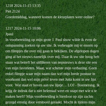
1218 2024-11-15 13:35
Piet 2124
Goedemiddag, wanneer komen de kleurplaten weer online?
1217 2024-11-15 10:06
Jpaul
In voorbereiding op mijn grote J. Paul show wilde ik even de
ontspanning zoeken op uw site. Ik verheugde mij er enorm op
om filmpjes die over mij gaan te bekijken. De afgelopen dagen
ging al het nieuws namelijk over mij. Daar ik uw site hoog heb
staan wat betreft het uitfilteren van nepnieuws is deze site een
van mijn favorieten. Maar, wat schetste mijn verbazing. Geen
enkel filmpje waar mijn naam dan wel mijn brede postuur in
voorkomt dan wel mijn privé leven met Jutta komt in uw lijst
voor. Wat staat er boven aan uw lijstje… LOJ - Boemerang. Ik
krijg de indruk dat u niet helemaal weet en snapt met wie u te
maken heeft? Mijn voorbereiding is hierdoor op zijn zachts
gezegd ernstig door verstoord geraakt. Mocht ik tijdens mijn