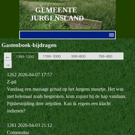
Ga naar de inhoud
GEMEENTE 
JURGENSLAND
Menu overslaan
Gastenboek-bijdragen
1199-1000
999-800
799-600
599-
1399-1200
1262 2026-04-07 17:57
Z-pil
Vandaag een massage gehad op het Jurgens muurtje. Het was
niet helemaal zoals besproken, kom zojuist bij de hap vandaan.
Pijnbestrijding dmv zetpillen. Kan ik ergens een klacht
indienen?
1261 2026-04-03 21:12
Commodus