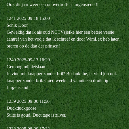
Ook dit jaar weer een onovertroffen Jurgensrede !!
1241 2025-09-18 15:00
Schik Doof
Geweldig dat ik als oud NCTVsjefke hier een betere versie
aantref van het vodje dat ik schreef en door WimLex heb laten
oreren op de dag der prinsen!
1240 2025-09-13 16:29
Gemoogtmijnietslaan
Je vind mij knapper zonder bril? Bedankt he, ik vind jou ook
knapper zonder bril. Goed weekend vanuit een druilerig
Jurgensland
1239 2025-09-06 11:56
Duckduckgoose
Stilte is goud, Duct tape is zilver.
1238 2025-08-29 17:33