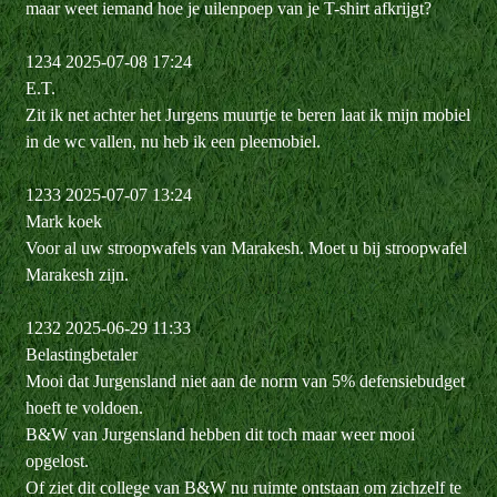
maar weet iemand hoe je uilenpoep van je T-shirt afkrijgt?
1234 2025-07-08 17:24
E.T.
Zit ik net achter het Jurgens muurtje te beren laat ik mijn mobiel
in de wc vallen, nu heb ik een pleemobiel.
1233 2025-07-07 13:24
Mark koek
Voor al uw stroopwafels van Marakesh. Moet u bij stroopwafel
Marakesh zijn.
1232 2025-06-29 11:33
Belastingbetaler
Mooi dat Jurgensland niet aan de norm van 5% defensiebudget
hoeft te voldoen.
B&W van Jurgensland hebben dit toch maar weer mooi
opgelost.
Of ziet dit college van B&W nu ruimte ontstaan om zichzelf te