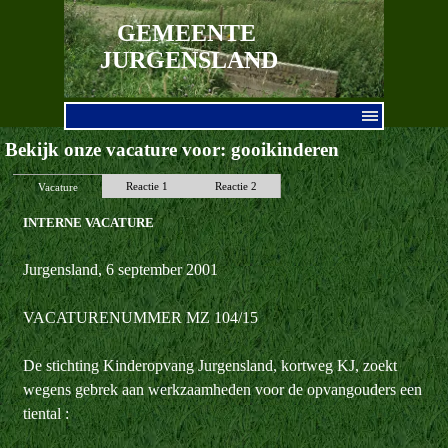
Ga naar de inhoud
GEMEENTE 
JURGENSLAND
Menu overslaan
Bekijk onze vacature voor: gooikinderen
Reactie 1
Reactie 2
Vacature
INTERNE VACATURE
Jurgensland, 6 september 2001
VACATURENUMMER MZ 104/15
De stichting Kinderopvang Jurgensland, kortweg KJ, zoekt
wegens gebrek aan werkzaamheden voor de opvangouders een
tiental :